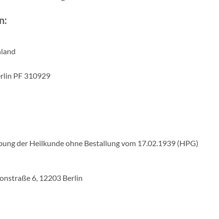
n:
hland
erlin PF 310929
übung der Heilkunde ohne Bestallung vom 17.02.1939 (HPG)
oonstraße 6, 12203 Berlin