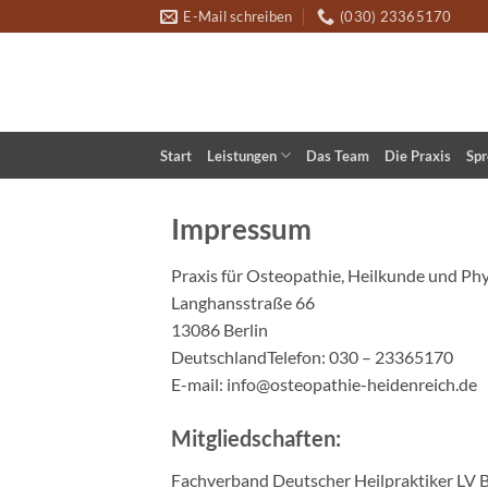
Zum
E-Mail schreiben
(030) 23365170
Inhalt
springen
Start
Leistungen
Das Team
Die Praxis
Spr
Impressum
Praxis für Osteopathie, Heilkunde und Ph
Langhansstraße 66
13086 Berlin
DeutschlandTelefon: 030 – 23365170
E-mail: info@osteopathie-heidenreich.de
Mitgliedschaften:
Fachverband Deutscher Heilpraktiker LV B